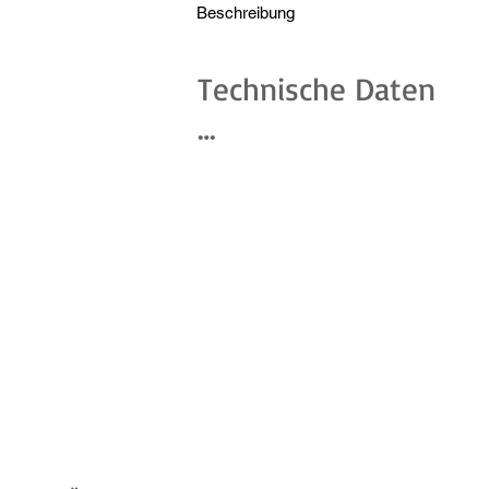
Beschreibung
Technische Daten

Reichweite: Bis zu 30
20°)

Höchstgeschwindigkei
Motorleistung: 36V /