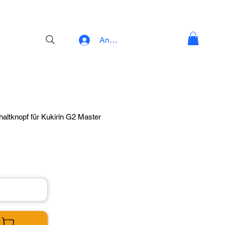
Anmelden
haltknopf für Kukirin G2 Master
b