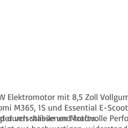
W Elektromotor mit 8,5 Zoll Vollgu
aomi M365, 1S und Essential E-Scoot
der verschlissenen Motors.
t durch stabile und kraftvolle Perf