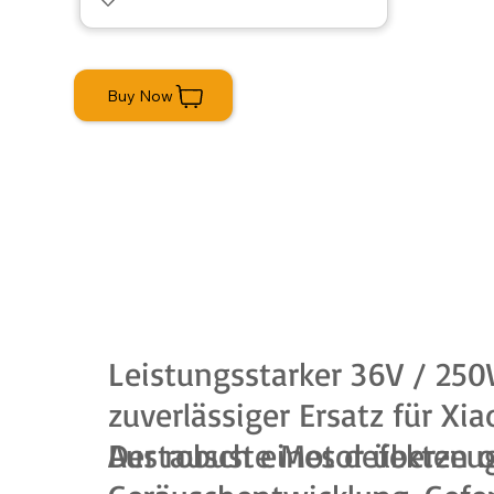
Buy Now
Leistungsstarker 36V / 250
zuverlässiger Ersatz für Xi
Austausch eines defekten o
Der robuste Motor überzeug