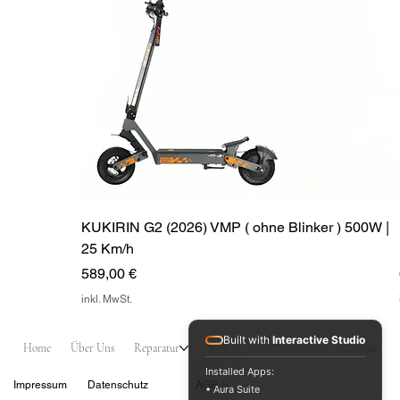
KUKIRIN G2 (2026) VMP ( ohne Blinker ) 500W |
25 Km/h
Preis
589,00 €
inkl. MwSt.
Built with
Interactive Studio
Home
Über Uns
Reparatur
Shop
Aktuelle Gesetze
Kontakt
Installed Apps:
Impressum
Datenschutz
AGB´S
• Aura Suite