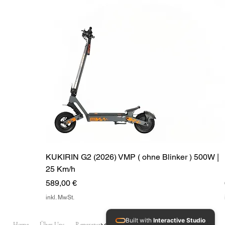
modernen Look.
in einem Premium-E-
Scooter vereinen möchten.
KUKIRIN G2 (2026) VMP ( ohne Blinker ) 500W |
25 Km/h
Preis
589,00 €
inkl. MwSt.
Built with
Interactive Studio