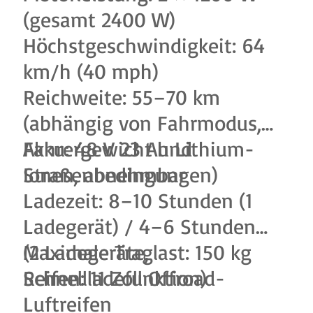
(gesamt 2400 W)
Höchstgeschwindigkeit: 64
km/h (40 mph)
Reichweite: 55–70 km
(abhängig von Fahrmodus,
Fahrergewicht und
Akku: 48 V 23 Ah Lithium-
Straßenbedingungen)
Ionen, abnehmbar
Ladezeit: 8–10 Stunden (1
Ladegerät) / 4–6 Stunden
(2 Ladegeräte,
Maximale Traglast: 150 kg
Schnellladefunktion)
Reifen: 11 Zoll Offroad-
Luftreifen