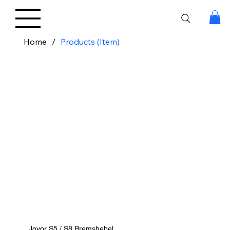
Home
/
Products (Item)
Joyor S5 / S8 Bremshebel