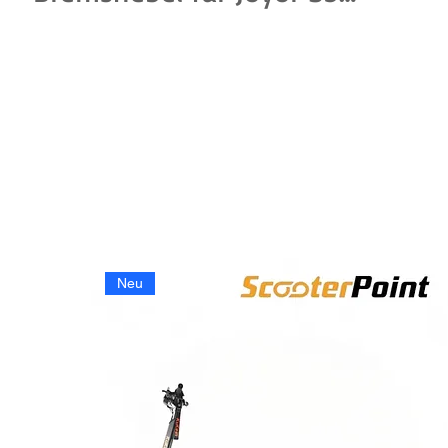
und S8 E-Scooter.
Passgenau, robust gefertigt
und ideal als Ersatzteil für
eine zuverlässige und
sichere Bremsbetätigung.
Neu