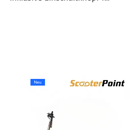
Kukirin G2 Master. Präzise
Steuerung und
passgenaues Ersatzteil.
Neu