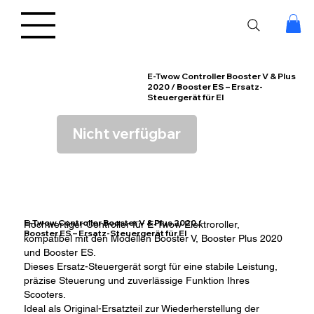
E-Twow Controller Booster V & Plus
2020 / Booster ES – Ersatz-
Steuergerät für El
Nicht verfügbar
E-Twow Controller Booster V & Plus 2020 /
Hochwertiger Controller für E-Twow Elektroroller,
Booster ES – Ersatz-Steuergerät für El
kompatibel mit den Modellen Booster V, Booster Plus 2020
und Booster ES.
Dieses Ersatz-Steuergerät sorgt für eine stabile Leistung,
präzise Steuerung und zuverlässige Funktion Ihres
Scooters.
Ideal als Original-Ersatzteil zur Wiederherstellung der