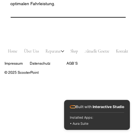
optimalen Fahrleistung.
Home
Über Uns
Reparatur
Shop
Aktuelle Gesetze
Kontakt
Impressum
Datenschutz
AGB´S
© 2025 ScooterPoint
Built with
Interactive Studio
Installed Apps:
• Aura Suite