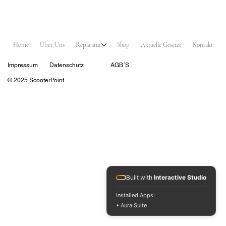
Home
Über Uns
Reparatur
Shop
Aktuelle Gesetze
Kontakt
Impressum
Datenschutz
AGB´S
© 2025 ScooterPoint
Built with
Interactive Studio
Installed Apps:
• Aura Suite