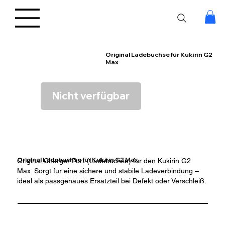
Original Ladebuchse für Kukirin G2
Max
Nicht verfügbar
Original Ladebuchse für Kukirin G2 Max
Original Charger Port (Ladebuchse) für den Kukirin G2
Max. Sorgt für eine sichere und stabile Ladeverbindung –
ideal als passgenaues Ersatzteil bei Defekt oder Verschleiß.