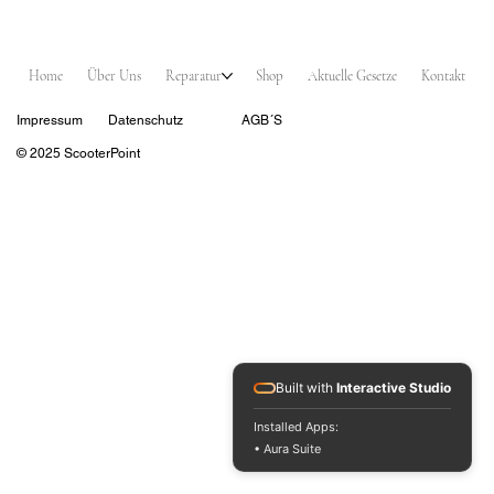
Home
Über Uns
Reparatur
Shop
Aktuelle Gesetze
Kontakt
Impressum
Datenschutz
AGB´S
© 2025 ScooterPoint
Built with
Interactive Studio
Installed Apps:
• Aura Suite