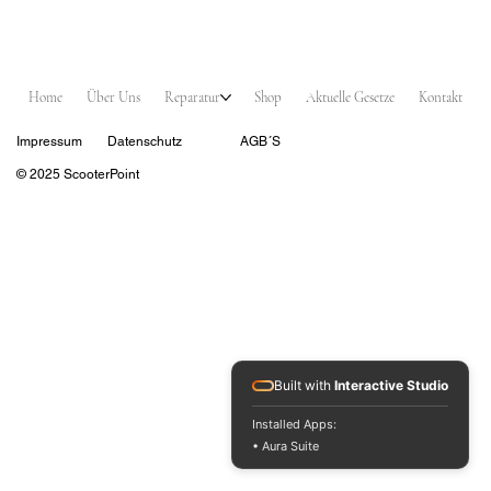
Home
Über Uns
Reparatur
Shop
Aktuelle Gesetze
Kontakt
Impressum
Datenschutz
AGB´S
© 2025 ScooterPoint
Built with
Interactive Studio
Installed Apps:
• Aura Suite