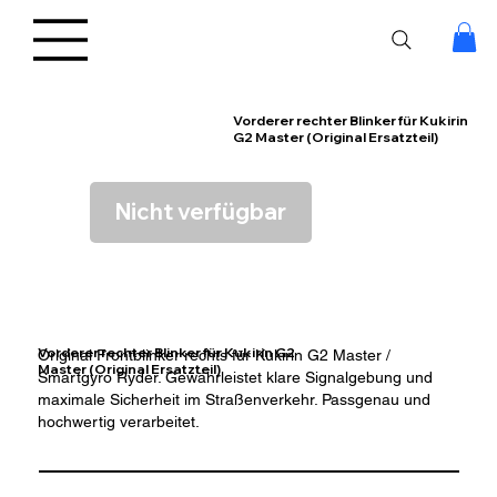
Vorderer rechter Blinker für Kukirin
G2 Master (Original Ersatzteil)
Nicht verfügbar
Vorderer rechter Blinker für Kukirin G2
Original Frontblinker rechts für Kukirin G2 Master /
Master (Original Ersatzteil)
Smartgyro Ryder. Gewährleistet klare Signalgebung und
maximale Sicherheit im Straßenverkehr. Passgenau und
hochwertig verarbeitet.