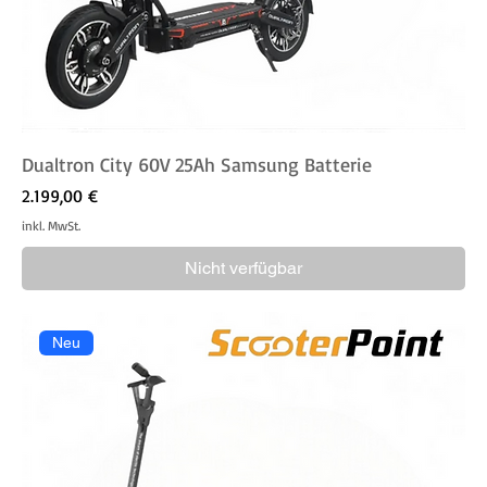
Dualtron City 60V 25Ah Samsung Batterie
Preis
2.199,00 €
inkl. MwSt.
Nicht verfügbar
Neu