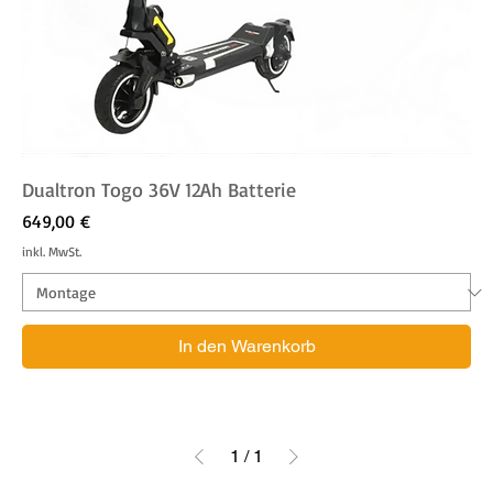
Dualtron Togo 36V 12Ah Batterie
Preis
649,00 €
inkl. MwSt.
In den Warenkorb
1
/
1