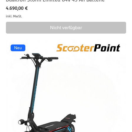
Preis
4.690,00 €
inkl. MwSt.
Nicht verfügbar
Neu