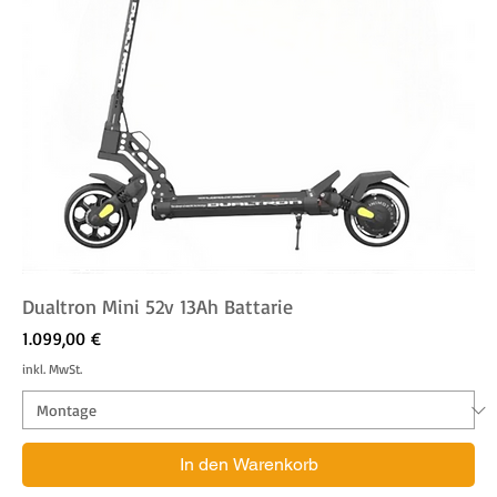
Dualtron Mini 52v 13Ah Battarie
Preis
1.099,00 €
inkl. MwSt.
In den Warenkorb