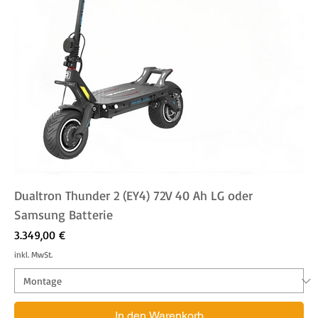
Dualtron Thunder 2 (EY4) 72V 40 Ah LG oder
Samsung Batterie
Preis
3.349,00 €
inkl. MwSt.
In den Warenkorb