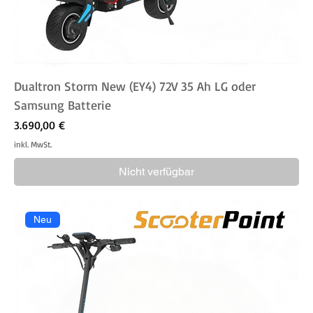
Dualtron Storm New (EY4) 72V 35 Ah LG oder
Samsung Batterie
Preis
3.690,00 €
inkl. MwSt.
Nicht verfügbar
Neu