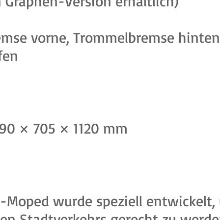
n Graphen-Version erhältlich)
emse vorne, Trommelbremse hinte
fen
90 × 705 × 1120 mm
E-Moped wurde speziell entwickelt
n Stadtverkehrs gerecht zu werde