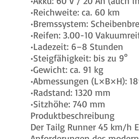
•Akku: 60 V / 20 Ah (auch i
•Reichweite: ca. 60 km
•Bremssystem: Scheibenbr
•Reifen: 3.00-10 Vakuumrei
•Ladezeit: 6–8 Stunden
•Steigfähigkeit: bis zu 9°
•Gewicht: ca. 91 kg
•Abmessungen (L×B×H): 18
•Radstand: 1320 mm
•Sitzhöhe: 740 mm
Produktbeschreibung
Der Tailg Runner 45 km/h 
Anforderungen des moderne