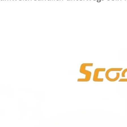
schaftlichkeit und modernes Desig
eug.