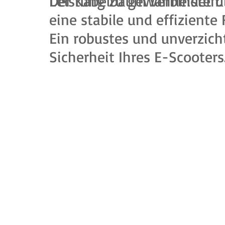
Leistung zu gewährleisten.
Der Kabelbaum verbindet d
eine stabile und effizient
Ein robustes und unverzich
Sicherheit Ihres E-Scooters